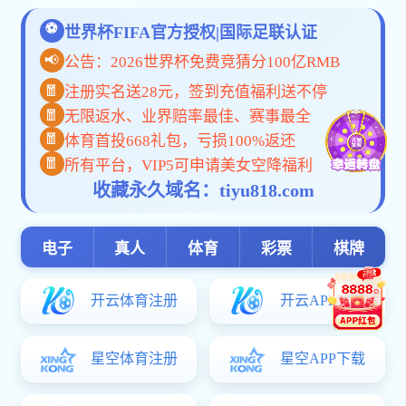
博鱼体育电竞:
当前位置：
首页
实践育人
志愿服务
志愿服务
实践育人
社会实践
志愿服务
博鱼体育电竞荣获全省春运工作表现突出集体
践行雷锋精神、展示青春风采——复兴博鱼综合体育app平台扎实开展“雷锋月
从课堂到社区：铁院的雷锋行动无处不在
传承雷锋精神 践行时代担当——丝路博鱼综合体育app平台开展“学雷锋月”系
播撒环保“童”种，续写雷锋新篇——复兴博鱼综合体育app平台开展志愿服务
二七博鱼综合体育app平台扎实开展“雷锋月”主题系列博鱼体育app官方入口
“锋”华正茂，志愿先行—天使博鱼综合体育app平台“一站式”学生社区开展“学