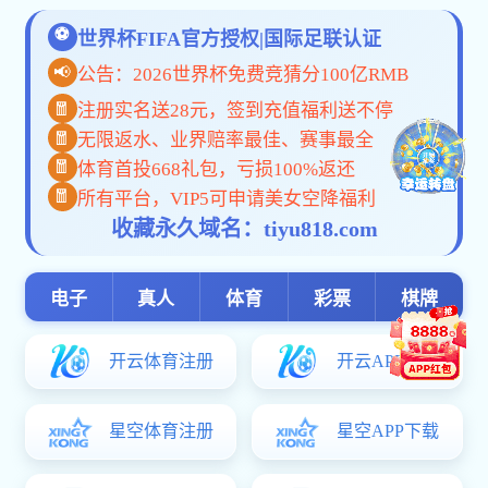
博鱼体育电竞:
当前位置：
首页
校园文化
校园文化
校园文化
郑州城市职业威廉希尔500来校交流
天使博鱼综合体育app平台开展“诚信考试 从我做起”主题班会博鱼体育app官
以诚信铸学风 以自律守考纪——复兴博鱼综合体育app平台扎实开展诚信教育
博鱼体育电竞各级团组织深入学习贯彻习近平总书记重要贺信精神
暖心护航平安假期，温情叮嘱伴你同行 ——复兴博鱼综合体育app平台扎实
二七博鱼综合体育app平台组织开展习近平总书记重要贺信精神 专题学习博鱼
天使博鱼综合体育app平台举行2025年学生干部培训班开班仪式
博鱼体育电竞开展《长津湖》红色主题观影博鱼体育app官方入口