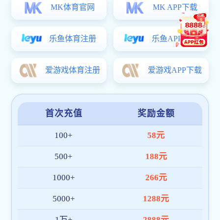
博鱼体育电竞各级团组织深入学习贯彻习近平总书记重要贺信精神
暖心护航平安假期，温情叮嘱伴你同行 ——复兴博鱼综合体育app平台扎实
二七博鱼综合体育app平台组织开展习近平总书记重要贺信精神 专题学习博
天使博鱼综合体育app平台举行2025年学生干部培训班开班仪式
博鱼体育电竞开展《长津湖》红色主题观影博鱼体育app官方入口
博鱼体育电竞:
实践育人
“英模宣讲进校园 挺膺担当做贡献”宣讲博鱼体育app官方入口走进郑州铁路职
郑东新区管委会来博鱼体育电竞调研大学生医保工作
博鱼体育电竞开展高校防艾宣传旗帜接力传递博鱼体育app官方入口