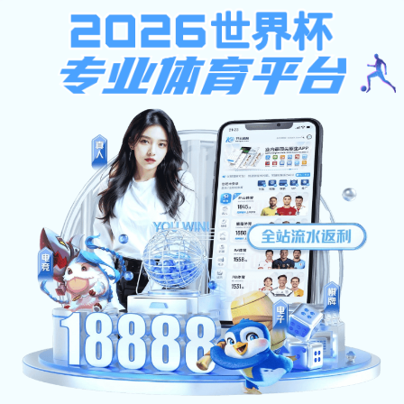
博鱼体育电竞
欢迎访问博鱼体育电竞文明网！
网站首页
工作动态
政策文件
先进典型
实