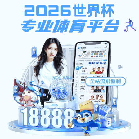
博鱼体育电竞
欢迎访问博鱼体育电竞文明网！
网站首页
工作动态
政策文件
先进典型
实
博鱼体育电竞:义诊送健康，雷锋精神照乡村 ——护理威廉希尔500与吉瑞路
发布时间：2025-03-06
作者：刘奕含
审核：林爱琴 编发：赵建成
浏览次数：
1
在全国第62个“学雷锋纪念日”之际，护理威廉希尔500第一教学党支部与吉
鱼体育app官方入口旨在弘扬雷锋精神，传播健康理念，为乡村居民提供切实