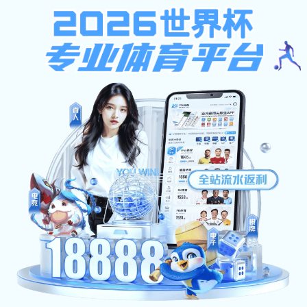
博鱼体育电竞
欢迎访问博鱼体育电竞文明网！
网站首页
工作动态
政策文件
先进典型
实
博鱼体育电竞:博鱼体育电竞召开意识形态专项巡察工作动员部署会
发布时间：2025-05-23
作者：文/郭炎培 曹翔 图/张岩
审核：邓清卫 编发：张岩
5月23日下午，博鱼体育电竞在第一报告厅召开意识形态专项巡察工作动员
巡察工作领导小组副组长王国英主持会议，全体校领导、党委巡察工作领导小