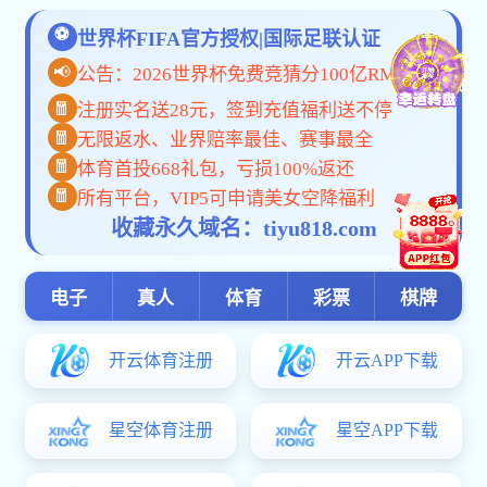
田道敏表示，要提高政治站位，坚决贯彻习近平总书记和党中央关于巡视巡察
要求，以巡代学，明晰工作重点，确保各项任务不折不扣落实到位。
二要坚持
本兼治。
三要服务中心大局。
坚持围绕中心、服务大局是巡视巡察工作的重要
监督问题清单，因地制宜开展政治监督。
田道敏指出，要把准监督重点，深入查找意识形态领域的突出问题，重点关注