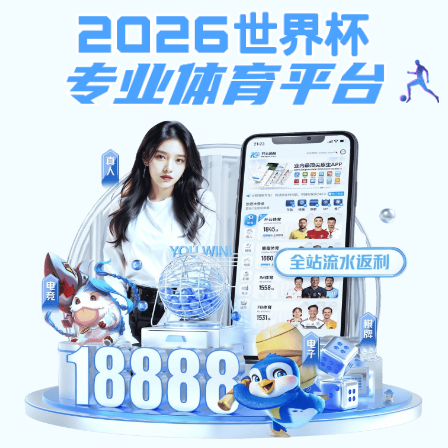
博鱼体育电竞
欢迎访问博鱼体育电竞文明网！
网站首页
工作动态
政策文件
先进典型
实
博鱼体育电竞:博鱼体育电竞成功举办“未来她力量·留郑绽芳华”支持女大学生就
发布时间：2024-12-27
作者：文/董丹丹 陈雷 张人镜 图/张岩
审核：刘国海 梁明
12月25日，由郑州市妇女联合会主办，博鱼体育电竞、郑州市女企业家协会
长倪居出席博鱼体育app官方入口。商威廉希尔500联合招生就业处、校团委、
家协会副会长、河南艾尚国际教育集团董事长任韵静主持。
副校长倪居代表学校致辞，并介绍了博鱼体育电竞的办学历史和办学特色。他