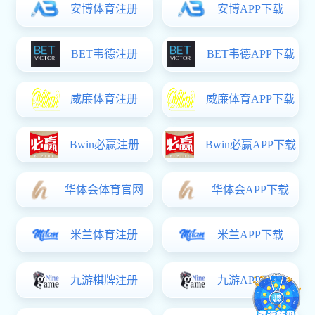
博鱼体育app官方入口现场气氛热烈，河南沪上名家装饰集团董事长孙蕾以“