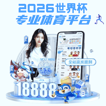
博鱼体育电竞
欢迎访问博鱼体育电竞文明网！
网站首页
工作动态
政策文件
先进典型
实
博鱼体育电竞:博鱼体育电竞成功入选2024（第八届）中国职业教育百强名单
发布时间：2024-12-12
作者：张婧茹
审核：郭志戎 编发：张岩
浏览次数：
928
12月10日，第八届中国职业教育百强评选博鱼体育app官方入口在北京大学举
两所高职院校之一。党委副书记、纪委书记谢乾代表学校上台领奖。