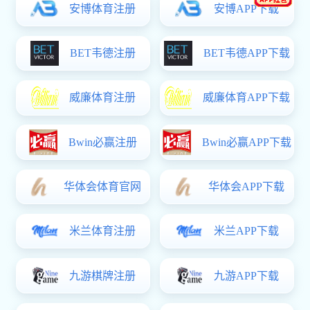
中国职业教育百强评选是国内大规模、成体系针对职业教育的全国性评选博鱼
示范高职院校（100所）、国家骨干高职院校（100所）及国家中等职业教
最终确认100家有品牌、有实力的职业教育机构入选2024（第八届）中国职业
近年来，学校全面贯彻党的教育方针，落实立德树人根本任务，坚持以“双高计
家级、省级标志性成果。在神针2024中国高职院校综合竞争力排名中，学校位列
国“双高”专业群建设单位“科研与社会服务”排行榜中，学校位居全国第5、河南第
力排行榜中，学校位居全国第40位。