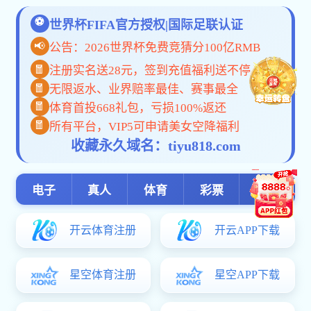
近年来，在校党委的领导下，学校主动对接国家战略，主动融入行业发展，秉