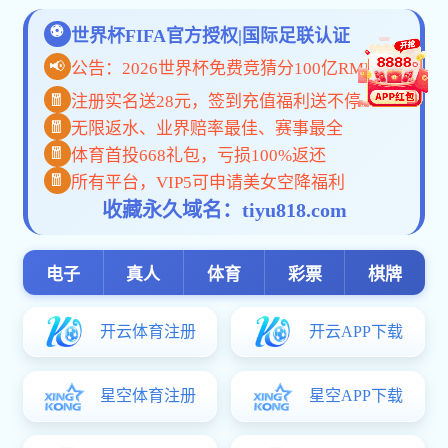
地址：河南省郑州市郑东新区通惠路298号
版权所有@博鱼体育电竞
豫ICP备15015357号-1
==== 友情链接 ====
两学一做
博鱼体育电竞-凯泉泵业集团有限公司