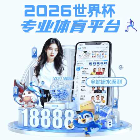
博鱼体育电竞
欢迎访问博鱼体育电竞文明网！
网站首页
工作动态
政策文件
先进典型
实
博鱼体育电竞:《郑州铁院》2021年10月第120期
发布时间：2022-03-11
作者：张岩
审核：银韶峰 编发：赵建成
浏览次数：
36