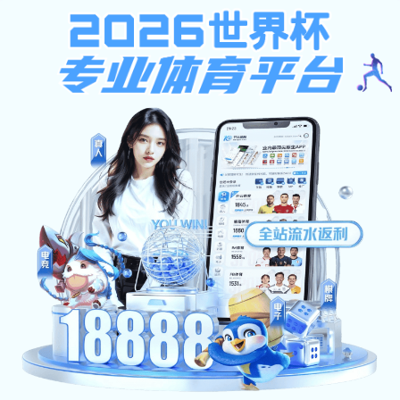
博鱼体育电竞
学校概况
学校简介
学校机构
学校章程
党群机构
首页
2018网站
校园动态
现任领导
行政部门
博鱼体育电竞:
医学技术与工程威廉希尔500持续推进