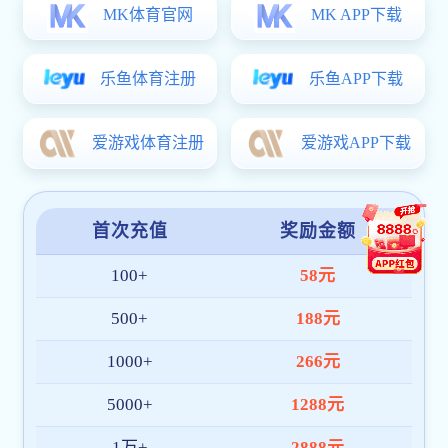
本次回访针对既往筛查出的重点学生开展复查评估。对照健康档案，通过
查护眼习惯与矫正情况，根据学生改善状况优化护眼方案，普及近视防控
善良好的学生巩固习惯，为改善不佳的学生现场示范居家矫正训练方法，