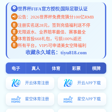
发布时间：
2026-06-02
??文章作者：
温君
?? 审核：
刘意 编发：李旸
为巩固前期健康筛查成果，持续守护乡村学子身心健康，5月28日博鱼
历任领导
教学单位
踪回访帮扶工作，以长效公益服务为乡村青少年健康成长筑牢保障。
首页
主要荣誉
院部设置
校徽、校训、校
博鱼综合体育app平台
歌
设置
校风、教风、学
教辅单位
风