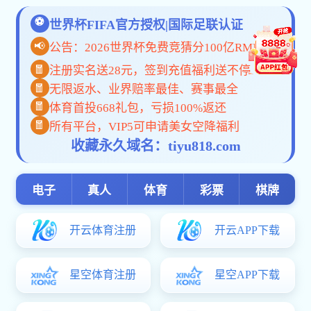
发布时间：
2026-05-18
??文章作者：
赵文丽
?? 审核：
吕维勇 编发：
各党总支、直属党支部：
历任领导
教学单位
5月19日（周二）下午是教职工政治理论学习时间，本次学习内容如下：
首页
1.
习近平总书记在加强基础研究座谈会上的重要讲话精神
2.《求是》：
习近平总书记2016年12月至2025年12月期间有关做强
主要荣誉
院部设置
请各党总支、直属党支部认真组织学习，根据实际情况将集中学习与个人
校徽、校训、校
博鱼综合体育app平台
地址：河南省郑州市郑东新区通惠路298号
歌
设置
校风、教风、学
教辅单位
风
版权所有@博鱼体育电竞
豫ICP备15015357号-1