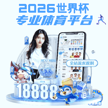
博鱼体育电竞
学校概况
学校简介
学校机构
学校章程
党群机构
首页
通知公告
现任领导
行政部门
博鱼体育电竞:
教职工政治理论学习通知