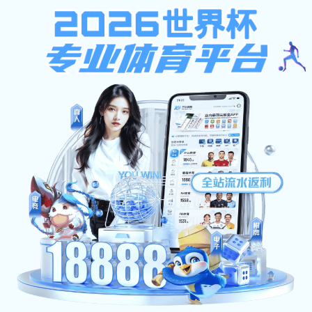
博鱼体育电竞
学校概况
学校简介
学校机构
学校章程
党群机构
首页
2018网站
青衿英姿
现任领导
行政部门
博鱼体育电竞:
公益服务之星：朱金路