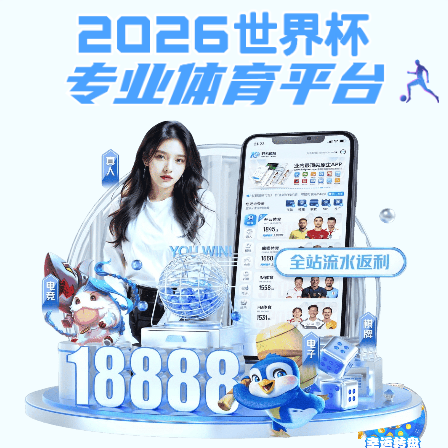
博鱼体育电竞
学校概况
学校简介
学校机构
学校章程
党群机构
首页
师资队伍
名师名家
现任领导
行政部门
博鱼体育电竞:
张秀英