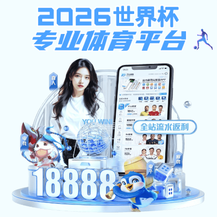
博鱼体育电竞
学校首页
本站首页
部门概况
岗位职责
机构设置
综合科
专业建设科
双高建设科
教学运行科
教材科
实践教学科