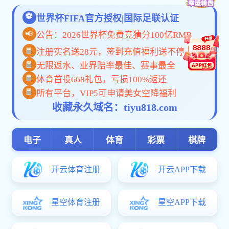
当前位置:
首页
十九大专题
十九大专题
党委中心组召开扩大会专题学
校党委中心组专题学习第二十
校党委中心组召开扩大会专题
校党委中心组专题学习习近平
讲话精神
学校2018年暑期中层干部培
校党委召开专题会议学习贯彻
每页
6
记录
总共
24
记录
第一页
<<上一页
下一页>>
尾页
页码
1
/
4