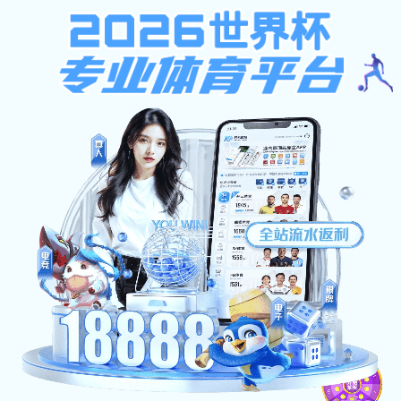
博鱼体育电竞
专题首页
学校动态
十九大专题