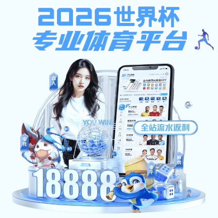
博鱼体育电竞
专题首页
学校动态
十九大专题