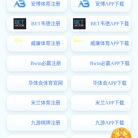
抓，防止“两张皮”。要进一步严密党的组织体系、严肃党
织和广大党员干事创业、开拓进取，为协调推进“四个全面
通知要求，各地区各部门各单位党委(党组)要根据方案要求
及时报告党中央。
《关于在全体党员中开展“学党章党规、学系列讲话，做合
为深入学习贯彻习近平总书记系列重要讲话精神，推动全面
官方入口和“三严三实”专题教育成果，进一步解决党员队
和纯洁性，党中央决定，2016年在全体党员中开展“学党章
育)。现提出如下方案。
一、总体要求
开展“两学一做”学习教育，是落实党章关于加强党员教育
从“关键少数”向广大党员拓展、从集中性教育向经常性教
做”学习教育不是一次博鱼体育app官方入口，要突出正
党的思想政治建设抓在日常、严在经常。
开展“两学一做”学习教育，基础在学，关键在做。要把党
总书记系列重要讲话精神武装全党为根本任务，教育引导
悟；进一步增强政治意识、大局意识、核心意识、看齐意
矩；进一步强化宗旨观念，勇于担当作为，在生产、工作
结统一夯实基础，为协调推进“四个全面”战略布局、贯彻
开展“两学一做”学习教育，要增强针对性，“学”要带着问
主要是对共产主义缺乏信仰，对中国特色社会主义缺乏信