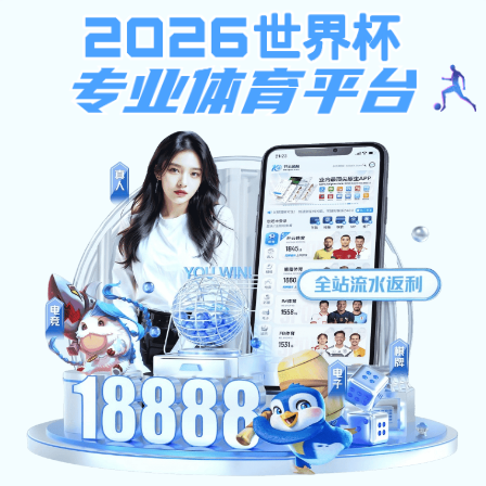
博鱼体育电竞
专题首页
学校动态
十九大专题