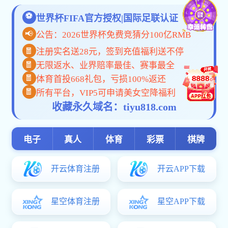
学习动态
学习动态
当前位置：
首页
学习动态
2026-03-13
博鱼体育电竞召开2026年全面从严治党暨高质量党建引领基层高效能治理工作会议
2026-03-27
博鱼体育电竞举办党委理论学习中心组树立和践行正确政绩观学习教育读书班
2026-04-17
学校召开树立和践行正确政绩观学习教育座谈会
2025-07-01
博鱼体育电竞党委理论学习中心组集中学习深入贯彻中央八项规定精神的成效和经验
2025-07-16
博鱼体育电竞召开党委理论学习中心组学习（扩大）会集中学习习近平总书记重要讲话精神
2025-04-19
博鱼体育电竞成功举办高等职业院校劳动教育课程教学交流会
2025-04-25
博鱼体育电竞党委理论学习中心组专题学习习近平总书记关于加强党的作风建设的重要论述
2024-03-28
2024年河南省“劳模工匠进校园”博鱼体育app官方入口启动仪式暨首场宣讲博鱼体育app官方入口在博鱼体育电竞隆重举行
2024-04-18
博鱼体育电竞召开教育数字化转型专题培训会