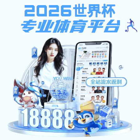
博鱼体育电竞
博鱼体育电竞:导航
Домашняя страница
Секретариат МАТУ-АТР
Членны
Членны
博鱼体育电竞:Даляньский транспортый
университет (КНР)